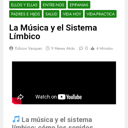
ELLOS Y ELLAS
ENTRE-NOS
EPIFANIAS
PADRES E HIJOS
SALUD
VIDA HOY
VIDA-PRACTICA
La Música y el Sistema
Límbico
0
Edison Vasquez
9 Meses Atrás
4 Minutos
La música y el sistema
límbico: cómo los sonidos