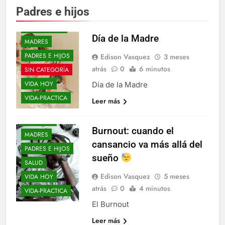
Padres e hijos
ELLOS Y ELLAS
HOROSCOPO
Día de la Madre
MADRES
PADRES E HIJOS
Edison Vasquez
3 meses
AÑO NUEVO
atrás
0
6 minutos
SIN CATEGORÍA
DON-CORRECTO
VIDA HOY
Día de la Madre
ELLOS Y ELLAS
VIDA-PRACTICA
Leer más
ENTRE-NOS
EPIFANIAS
Burnout: cuando el
MADRES
cansancio va más allá del
PADRES E HIJOS
sueño
SALUD
Edison Vasquez
5 meses
VIDA HOY
atrás
0
4 minutos
VIDA-PRACTICA
El Burnout
BLOGS
Leer más
ELLOS Y ELLAS