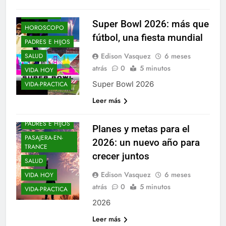
ENTRE-NOS
Super Bowl 2026: más que
HOROSCOPO
fútbol, una fiesta mundial
AÑO NUEVO
PADRES E HIJOS
BLOGS
Edison Vasquez
6 meses
SALUD
ELLOS Y ELLAS
atrás
0
5 minutos
VIDA HOY
ENTRE-NOS
Super Bowl 2026
VIDA-PRACTICA
EPIFANIAS
Leer más
HOROSCOPO
PADRES E HIJOS
Planes y metas para el
PASAJERA-EN-
2026: un nuevo año para
TRANCE
crecer juntos
SALUD
AÑO NUEVO
Edison Vasquez
6 meses
VIDA HOY
BLOGS
atrás
0
5 minutos
VIDA-PRACTICA
DE-TODO-COMO-
2026
EN-BOTICA
Leer más
DON-CORRECTO