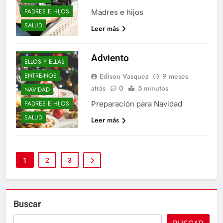
BLOGS
PADRES E HIJOS
Madres e hijos
DE-TODO-COMO-
SALUD
Leer más
EN-BOTICA
DON-CORRECTO
Adviento
ELLOS Y ELLAS
ENTRE-NOS
Edison Vasquez
9 meses
atrás
0
5 minutos
NAVIDAD
PADRES E HIJOS
Preparación para Navidad
SALUD
Leer más
1
2
3
Buscar