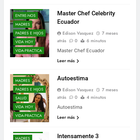
ELLOS Y ELLAS
Master Chef Celebrity
ENTRE-NOS
Ecuador
MADRES
Edison Vasquez
7 meses
PADRES E HIJOS
AÑO NUEVO
atrás
0
6 minutos
VIDA HOY
BEBES
BLOGS
Master Chef Ecuador
VIDA-PRACTICA
ELLOS Y ELLAS
Leer más
ENTRE-NOS
EPIFANIAS
Autoestima
MADRES
PADRES E HIJOS
Edison Vasquez
7 meses
atrás
0
4 minutos
SALUD
VIDA HOY
Autoestima
AÑO NUEVO
VIDA-PRACTICA
Leer más
BEBES
BLOGS
ELLOS Y ELLAS
Intensamente 3
MADRES