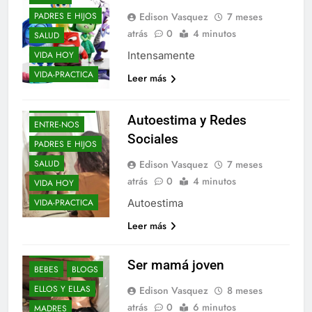
PADRES E HIJOS
Edison Vasquez
7 meses
atrás
0
4 minutos
SALUD
VIDA HOY
Intensamente
AÑO NUEVO
VIDA-PRACTICA
Leer más
BLOGS
ELLOS Y ELLAS
Autoestima y Redes
ENTRE-NOS
Sociales
PADRES E HIJOS
Edison Vasquez
7 meses
SALUD
atrás
0
4 minutos
VIDA HOY
Autoestima
VIDA-PRACTICA
Leer más
ADVIENTO
AÑO NUEVO
Ser mamá joven
BEBES
BLOGS
ADVIENTO
ELLOS Y ELLAS
Edison Vasquez
8 meses
atrás
0
6 minutos
AÑO NUEVO
MADRES