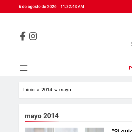
Saltar
6 de agosto de 2026
11:32:43 AM
al
contenido
P
Inicio
2014
mayo
mayo 2014
“Si qui