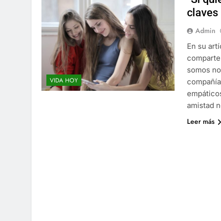
claves 
Admin
En su art
comparte 
somos nos
VIDA HOY
compañía,
empático
amistad n
Leer más