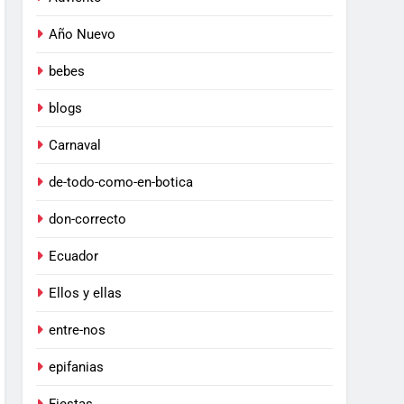
Año Nuevo
bebes
blogs
Carnaval
de-todo-como-en-botica
don-correcto
Ecuador
Ellos y ellas
entre-nos
epifanias