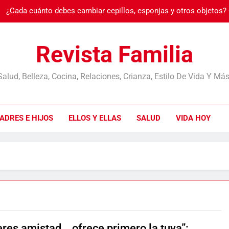
¿Cada cuánto debes cambiar cepillos, esponjas y otros objetos?
Burnout: cuando
Revista Familia
Salud, Belleza, Cocina, Relaciones, Crianza, Estilo De Vida Y Más
¿Cada cuánto debes cambiar cepillos, esponjas y otros objetos?
ADRES E HIJOS
ELLOS Y ELLAS
SALUD
VIDA HOY
Burnout: cuando
eres amistad… ofrece primero la tuya”: