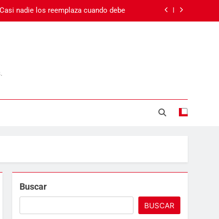
 Casi nadie los reemplaza cuando debe
 el cansancio va más allá del sueño
Carnaval en Ecuador
.
Día de la Madre
 Casi nadie los reemplaza cuando debe
 el cansancio va más allá del sueño
Carnaval en Ecuador
Buscar
BUSCAR