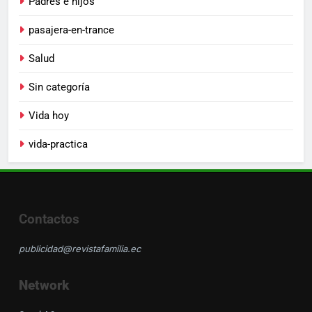
Padres e hijos
pasajera-en-trance
Salud
Sin categoría
Vida hoy
vida-practica
Contactos
publicidad@revistafamilia.ec
Network