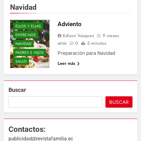
DE-TODO-COMO-
Navidad
EN-BOTICA
DON-CORRECTO
Adviento
ELLOS Y ELLAS
ENTRE-NOS
Edison Vasquez
9 meses
atrás
0
5 minutos
NAVIDAD
PADRES E HIJOS
Preparación para Navidad
SALUD
Leer más
Buscar
BUSCAR
Contactos:
publicidad@revistafamilia.ec