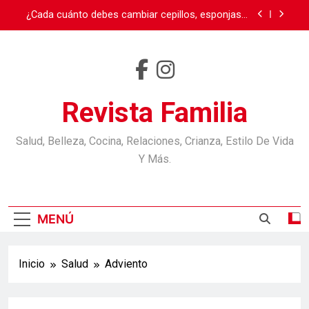
¿Cada cuánto debes cambiar cepillos, esponjas y
otros objetos? Casi nadie los reemplaza cuando
debe
Burnout: cuando el cansancio va más allá del
sueño
Carnaval en Ecuador
Día de la Madre
Revista Familia
¿Cada cuánto debes cambiar cepillos, esponjas y
otros objetos? Casi nadie los reemplaza cuando
Salud, Belleza, Cocina, Relaciones, Crianza, Estilo De Vida
debe
Burnout: cuando el cansancio va más allá del
Y Más.
sueño
Carnaval en Ecuador
MENÚ
Inicio
Salud
Adviento