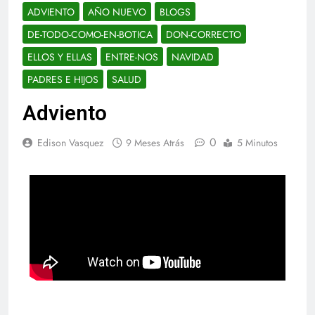
ADVIENTO
AÑO NUEVO
BLOGS
DE-TODO-COMO-EN-BOTICA
DON-CORRECTO
ELLOS Y ELLAS
ENTRE-NOS
NAVIDAD
PADRES E HIJOS
SALUD
Adviento
0
Edison Vasquez
9 Meses Atrás
5 Minutos