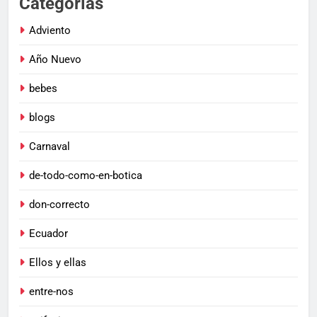
Categorías
Adviento
Año Nuevo
bebes
blogs
Carnaval
de-todo-como-en-botica
don-correcto
Ecuador
Ellos y ellas
entre-nos