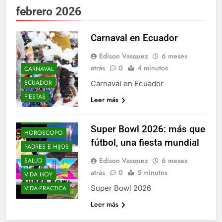
febrero 2026
Carnaval en Ecuador
Edison Vasquez
6 meses
atrás
0
4 minutos
CARNAVAL
ECUADOR
Carnaval en Ecuador
BLOGS
FIESTAS
Leer más
ELLOS Y ELLAS
ENTRE-NOS
Super Bowl 2026: más que
HOROSCOPO
fútbol, una fiesta mundial
PADRES E HIJOS
Edison Vasquez
6 meses
SALUD
atrás
0
5 minutos
VIDA HOY
Super Bowl 2026
VIDA-PRACTICA
Leer más