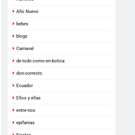
Año Nuevo
bebes
blogs
Carnaval
de-todo-como-en-botica
don-correcto
Ecuador
Ellos y ellas
entre-nos
epifanias