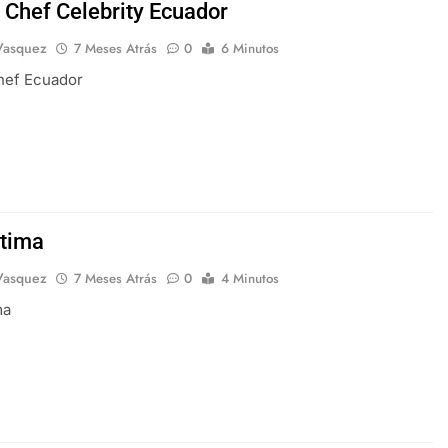
 Chef Celebrity Ecuador
Vasquez
7 Meses Atrás
0
6 Minutos
hef Ecuador
tima
Vasquez
7 Meses Atrás
0
4 Minutos
ma