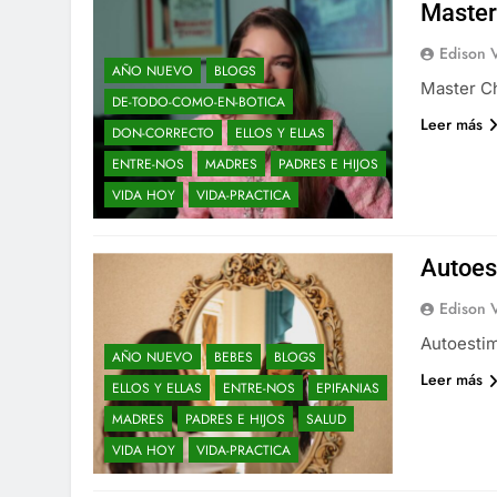
Master
Edison 
AÑO NUEVO
BLOGS
Master C
DE-TODO-COMO-EN-BOTICA
Leer más
DON-CORRECTO
ELLOS Y ELLAS
ENTRE-NOS
MADRES
PADRES E HIJOS
VIDA HOY
VIDA-PRACTICA
Autoes
Edison 
Autoesti
AÑO NUEVO
BEBES
BLOGS
Leer más
ELLOS Y ELLAS
ENTRE-NOS
EPIFANIAS
MADRES
PADRES E HIJOS
SALUD
VIDA HOY
VIDA-PRACTICA