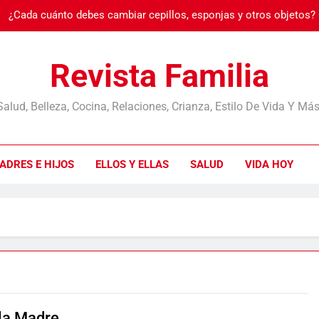
¿Cada cuánto debes cambiar cepillos, esponjas y otros objetos?
Burnout: cuando
Revista Familia
Salud, Belleza, Cocina, Relaciones, Crianza, Estilo De Vida Y Más
¿Cada cuánto debes cambiar cepillos, esponjas y otros objetos?
ADRES E HIJOS
ELLOS Y ELLAS
SALUD
VIDA HOY
Burnout: cuando
 la Madre