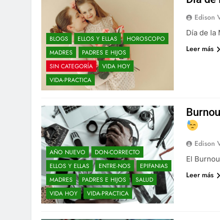
Edison 
Día de la
BLOGS
ELLOS Y ELLAS
HOROSCOPO
Leer más
MADRES
PADRES E HIJOS
SIN CATEGORÍA
VIDA HOY
VIDA-PRACTICA
Burnou
Edison 
AÑO NUEVO
DON-CORRECTO
El Burnou
ELLOS Y ELLAS
ENTRE-NOS
EPIFANIAS
Leer más
MADRES
PADRES E HIJOS
SALUD
VIDA HOY
VIDA-PRACTICA