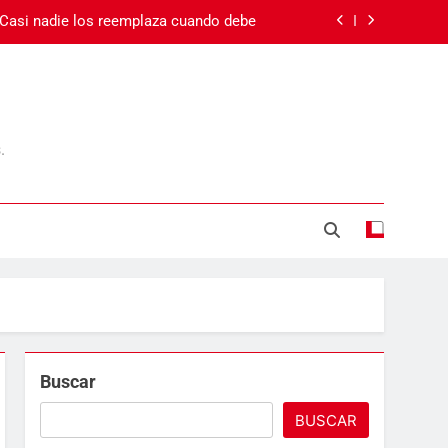
 Casi nadie los reemplaza cuando debe
 el cansancio va más allá del sueño
Carnaval en Ecuador
.
Día de la Madre
 Casi nadie los reemplaza cuando debe
 el cansancio va más allá del sueño
Carnaval en Ecuador
Buscar
BUSCAR