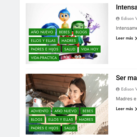
Intens
Edison 
Intensam
AÑO NUEVO
BEBES
BLOGS
Leer más
ELLOS Y ELLAS
MADRES
PADRES E HIJOS
SALUD
VIDA HOY
VIDA-PRACTICA
Ser ma
Edison 
Madres e 
Leer más
ADVIENTO
AÑO NUEVO
BEBES
BLOGS
ELLOS Y ELLAS
MADRES
PADRES E HIJOS
SALUD