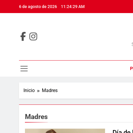
Saltar
6 de agosto de 2026
11:24:29 AM
al
contenido
P
Inicio
Madres
Madres
Día de