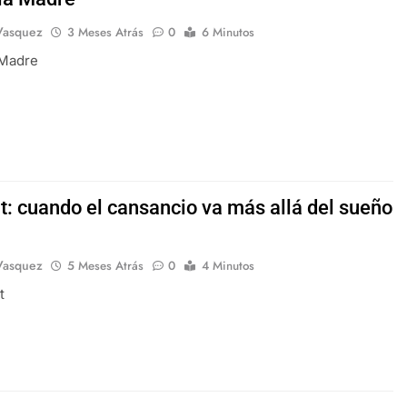
Vasquez
3 Meses Atrás
0
6 Minutos
 Madre
t: cuando el cansancio va más allá del sueño
Vasquez
5 Meses Atrás
0
4 Minutos
t