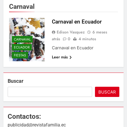
Carnaval
Carnaval en Ecuador
Edison Vasquez
6 meses
atrás
0
4 minutos
CARNAVAL
ECUADOR
Carnaval en Ecuador
FIESTAS
Leer más
Buscar
BUSCAR
Contactos:
publicidad@revistafamilia.ec