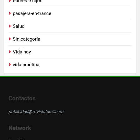
Padres e hijos
pasajera-en-trance
Salud
Sin categoría
Vida hoy
vida-practica
Contactos
publicidad@revistafamilia.ec
Network