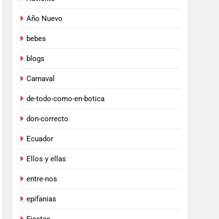
Año Nuevo
bebes
blogs
Carnaval
de-todo-como-en-botica
don-correcto
Ecuador
Ellos y ellas
entre-nos
epifanias