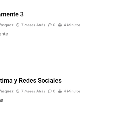
amente 3
Vasquez
7 Meses Atrás
0
4 Minutos
ente
tima y Redes Sociales
Vasquez
7 Meses Atrás
0
4 Minutos
ma