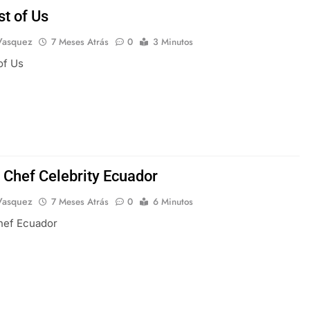
st of Us
Vasquez
7 Meses Atrás
0
3 Minutos
of Us
 Chef Celebrity Ecuador
Vasquez
7 Meses Atrás
0
6 Minutos
hef Ecuador