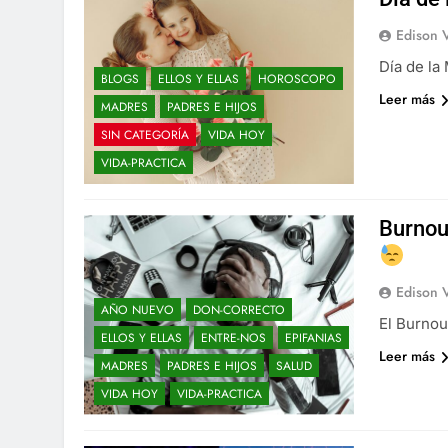
Edison 
Día de la
BLOGS
ELLOS Y ELLAS
HOROSCOPO
Leer más
MADRES
PADRES E HIJOS
SIN CATEGORÍA
VIDA HOY
VIDA-PRACTICA
Burnou
Edison 
AÑO NUEVO
DON-CORRECTO
El Burnou
ELLOS Y ELLAS
ENTRE-NOS
EPIFANIAS
Leer más
MADRES
PADRES E HIJOS
SALUD
VIDA HOY
VIDA-PRACTICA