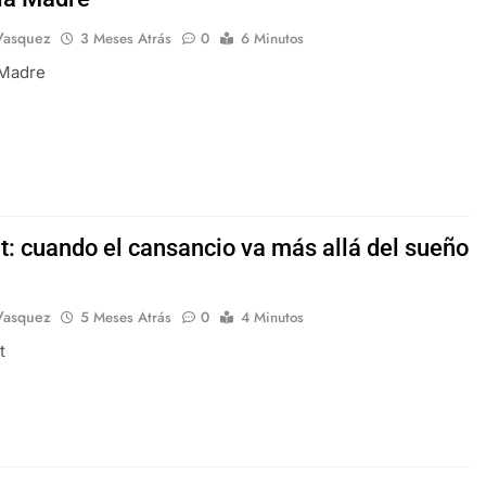
Vasquez
3 Meses Atrás
0
6 Minutos
 Madre
t: cuando el cansancio va más allá del sueño
Vasquez
5 Meses Atrás
0
4 Minutos
t