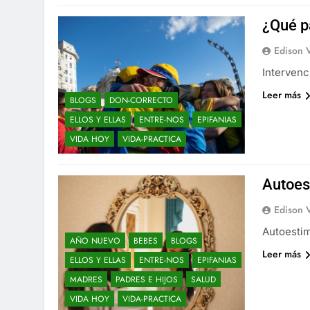
¿Qué p
Edison 
Intervenc
Leer más
BLOGS
DON-CORRECTO
ELLOS Y ELLAS
ENTRE-NOS
EPIFANIAS
VIDA HOY
VIDA-PRACTICA
Autoes
Edison 
Autoesti
AÑO NUEVO
BEBES
BLOGS
Leer más
ELLOS Y ELLAS
ENTRE-NOS
EPIFANIAS
MADRES
PADRES E HIJOS
SALUD
VIDA HOY
VIDA-PRACTICA