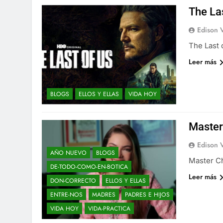
The La
Edison 
The Last 
Leer más
BLOGS
ELLOS Y ELLAS
VIDA HOY
Master
Edison 
AÑO NUEVO
BLOGS
Master C
DE-TODO-COMO-EN-BOTICA
Leer más
DON-CORRECTO
ELLOS Y ELLAS
ENTRE-NOS
MADRES
PADRES E HIJOS
VIDA HOY
VIDA-PRACTICA