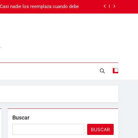
 Casi nadie los reemplaza cuando debe
 el cansancio va más allá del sueño
Carnaval en Ecuador
.
Día de la Madre
 Casi nadie los reemplaza cuando debe
 el cansancio va más allá del sueño
Carnaval en Ecuador
Buscar
BUSCAR