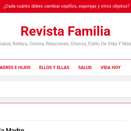
¿Cada cuánto debes cambiar cepillos, esponjas y otros objetos?
Burnout: cuando
Revista Familia
Salud, Belleza, Cocina, Relaciones, Crianza, Estilo De Vida Y Más
¿Cada cuánto debes cambiar cepillos, esponjas y otros objetos?
ADRES E HIJOS
ELLOS Y ELLAS
SALUD
VIDA HOY
Burnout: cuando
 la Madre