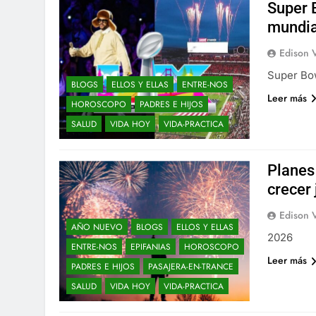
Super 
mundia
Edison 
Super Bo
BLOGS
ELLOS Y ELLAS
ENTRE-NOS
Leer más
HOROSCOPO
PADRES E HIJOS
SALUD
VIDA HOY
VIDA-PRACTICA
Planes
crecer 
Edison 
AÑO NUEVO
BLOGS
ELLOS Y ELLAS
2026
ENTRE-NOS
EPIFANIAS
HOROSCOPO
Leer más
PADRES E HIJOS
PASAJERA-EN-TRANCE
SALUD
VIDA HOY
VIDA-PRACTICA