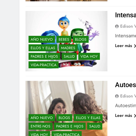
Intens
Edison 
Intensam
AÑO NUEVO
BEBES
BLOGS
Leer más
ELLOS Y ELLAS
MADRES
PADRES E HIJOS
SALUD
VIDA HOY
VIDA-PRACTICA
Autoes
Edison 
Autoesti
Leer más
AÑO NUEVO
BLOGS
ELLOS Y ELLAS
ENTRE-NOS
PADRES E HIJOS
SALUD
VIDA HOY
VIDA-PRACTICA