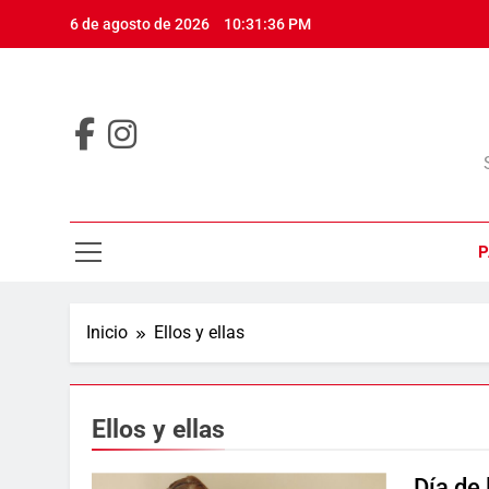
Saltar
6 de agosto de 2026
10:31:37 PM
al
contenido
P
Inicio
Ellos y ellas
Ellos y ellas
Día de