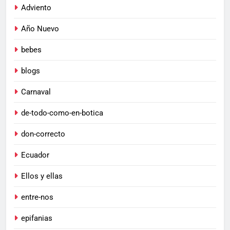
Adviento
Año Nuevo
bebes
blogs
Carnaval
de-todo-como-en-botica
don-correcto
Ecuador
Ellos y ellas
entre-nos
epifanias