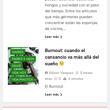
hongos y suciedad con el paso
del tiempo. Entre los artículos
que más gérmenes pueden
AÑO NUEVO
concentrar están las esponjas
DON-CORRECTO
de cocina,…
ELLOS Y ELLAS
Leer más
ENTRE-NOS
EPIFANIAS
Burnout: cuando el
MADRES
cansancio va más allá del
PADRES E HIJOS
sueño
SALUD
Edison Vasquez
5 meses
VIDA HOY
atrás
0
4 minutos
VIDA-PRACTICA
El Burnout
Leer más