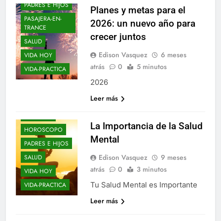
PADRES E HIJOS
Planes y metas para el
PASAJERA-EN-
2026: un nuevo año para
TRANCE
crecer juntos
BLOGS
SALUD
DE-TODO-COMO-
Edison Vasquez
6 meses
VIDA HOY
EN-BOTICA
atrás
0
5 minutos
VIDA-PRACTICA
DON-CORRECTO
2026
ELLOS Y ELLAS
Leer más
ENTRE-NOS
EPIFANIAS
La Importancia de la Salud
HOROSCOPO
Mental
PADRES E HIJOS
Edison Vasquez
9 meses
SALUD
atrás
0
3 minutos
VIDA HOY
Tu Salud Mental es Importante
VIDA-PRACTICA
Leer más
BLOGS
ELLOS Y ELLAS