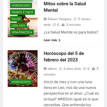
Mitos sobre la Salud
HOROSCOPO
Mental
PADRES E HIJOS
Edison Vasquez
9 meses
SALUD
atrás
0
3 minutos
VIDA HOY
¿La Salud Mental es para todos?
VIDA-PRACTICA
Leer más
Horóscopo del 5 de
febrero del 2023
admin
3 años atrás
0
5
minutos
Inicio de mes y con una luna
HOROSCOPO
llena en Leo, nos da una nueva
perspectiva en el amor. ¿Cuál es
la tuya? ARIESUn igual es lo que
necesitas. Que entienda tus