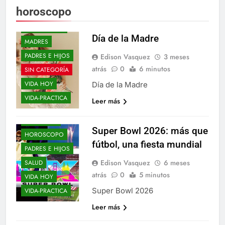
horoscopo
ELLOS Y ELLAS
HOROSCOPO
Día de la Madre
MADRES
PADRES E HIJOS
Edison Vasquez
3 meses
atrás
0
6 minutos
SIN CATEGORÍA
VIDA HOY
Día de la Madre
BLOGS
VIDA-PRACTICA
Leer más
ELLOS Y ELLAS
ENTRE-NOS
Super Bowl 2026: más que
HOROSCOPO
fútbol, una fiesta mundial
AÑO NUEVO
PADRES E HIJOS
BLOGS
Edison Vasquez
6 meses
SALUD
ELLOS Y ELLAS
atrás
0
5 minutos
VIDA HOY
ENTRE-NOS
Super Bowl 2026
VIDA-PRACTICA
EPIFANIAS
Leer más
HOROSCOPO