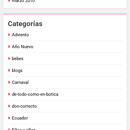
marzo 2010
Categorías
Adviento
Año Nuevo
bebes
blogs
Carnaval
de-todo-como-en-botica
don-correcto
Ecuador
Ellos y ellas