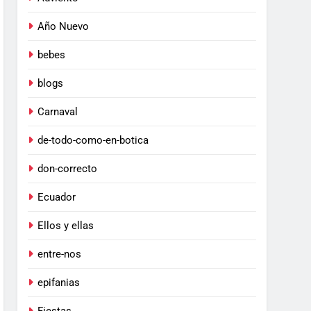
Año Nuevo
bebes
blogs
Carnaval
de-todo-como-en-botica
don-correcto
Ecuador
Ellos y ellas
entre-nos
epifanias