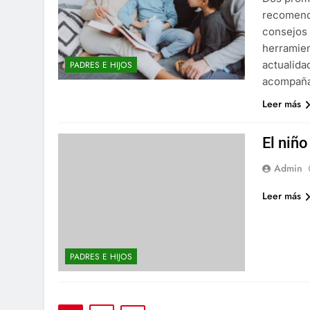
recomenda
consejos 
herramien
actualida
PADRES E HIJOS
acompaña
Leer más
El niñ
Admin
Leer más
PADRES E HIJOS