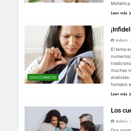
Metallic
Leer más
¡Infide
Admin
El tema e
numerosos
tradicion
muchas mu
analistas
DON-CORRECTO
humano e
Leer más
Los cu
Admin
Dos promo