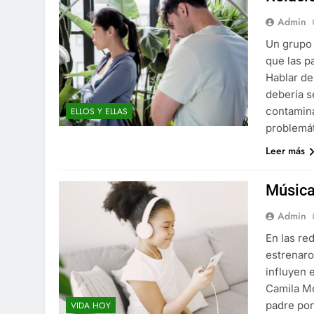
Admin
Un grupo 
que las p
Hablar de
debería s
contamina
ELLOS Y ELLAS
problemá
Leer más
Música
Admin
En las re
estrenaro
influyen 
Camila Mo
padre pon
VIDA HOY