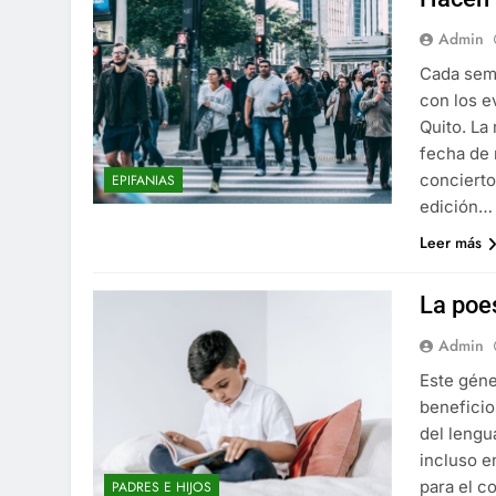
Admin
Cada sema
con los e
Quito. La
fecha de 
concierto
EPIFANIAS
edición…
Leer más
La poe
Admin
Este géne
beneficio
del lengu
incluso e
para el c
PADRES E HIJOS