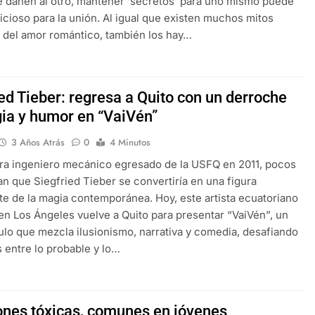
 dañen al otro, mantener ‘secretos’ para uno mismo puede
icioso para la unión. Al igual que existen muchos mitos
 del amor romántico, también los hay…
ed Tieber: regresa a Quito con un derroche
ia y humor en “VaiVén”
3 Años Atrás
0
4 Minutos
ra ingeniero mecánico egresado de la USFQ en 2011, pocos
an que Siegfried Tieber se convertiría en una figura
e de la magia contemporánea. Hoy, este artista ecuatoriano
en Los Ángeles vuelve a Quito para presentar “VaiVén”, un
lo que mezcla ilusionismo, narrativa y comedia, desafiando
s entre lo probable y lo…
ones tóxicas, comunes en jóvenes