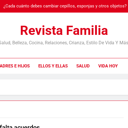
¿Cada cuánto debes cambiar cepillos, esponjas y otros objetos?
Burnout: cuando
Revista Familia
Salud, Belleza, Cocina, Relaciones, Crianza, Estilo De Vida Y Más
¿Cada cuánto debes cambiar cepillos, esponjas y otros objetos?
ADRES E HIJOS
ELLOS Y ELLAS
SALUD
VIDA HOY
Burnout: cuando
falta acuerdos