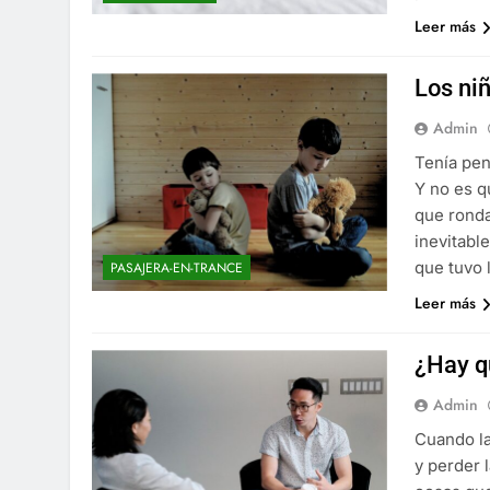
Leer más
Los ni
Admin
Tenía pen
Y no es q
que ronda
inevitable
que tuvo 
PASAJERA-EN-TRANCE
Leer más
¿Hay qu
Admin
Cuando la
y perder 