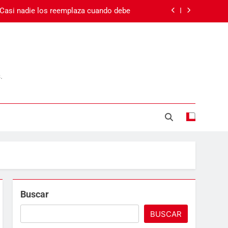
 Casi nadie los reemplaza cuando debe
 el cansancio va más allá del sueño
Carnaval en Ecuador
.
Día de la Madre
 Casi nadie los reemplaza cuando debe
 el cansancio va más allá del sueño
Carnaval en Ecuador
Buscar
BUSCAR