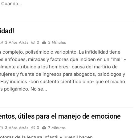
a. Cuando…
lidad!
3 Años Atrás
0
3 Minutos
s complejo, polisémico o variopinto. La infidelidad tiene
 enfoques, miradas y factores que inciden en un “mal” -
almente atribuido a los hombres- causa del martirio de
jeres y fuente de ingresos para abogados, psicólogos y
. Hay indicios -con sustento científico o no- que el macho
s poligámico. No se…
entos, útiles para el manejo de emocione
3 Años Atrás
0
7 Minutos
toras de la lectura infantil y juvenil hacen