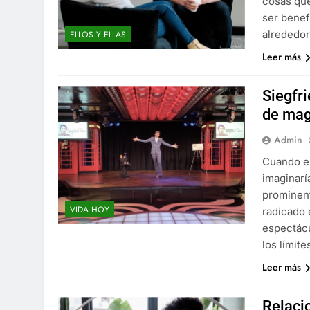
cosas que
ser benef
alrededor
ELLOS Y ELLAS
Leer más
Siegfri
de mag
Admin
Cuando e
imaginarí
prominent
VIDA HOY
radicado 
espectácu
los límite
Leer más
Relaci