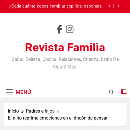
otros objetos? Casi nadie los reemplaza cuando
Saltar
debe
Burnout: cuando el cansancio va más allá del
al
sueño
contenido
Carnaval en Ecuador
Día de la Madre
Revista Familia
¿Cada cuánto debes cambiar cepillos, esponjas y
otros objetos? Casi nadie los reemplaza cuando
debe
Salud, Belleza, Cocina, Relaciones, Crianza, Estilo De
Burnout: cuando el cansancio va más allá del
sueño
Vida Y Más.
Carnaval en Ecuador
MENÚ
Inicio
Padres e hijos
El niño reprime emociones en el rincón de pensar