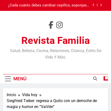
Saltar
¿Cada cuánto debes cambiar cepillos, esponjas y
al
otros objetos? Casi nadie los reemplaza cuando
debe
contenido
Burnout: cuando el cansancio va más allá del
sueño
Carnaval en Ecuador
Revista Familia
Día de la Madre
¿Cada cuánto debes cambiar cepillos, esponjas y
Salud, Belleza, Cocina, Relaciones, Crianza, Estilo De
otros objetos? Casi nadie los reemplaza cuando
Vida Y Más.
debe
Burnout: cuando el cansancio va más allá del
sueño
Carnaval en Ecuador
MENÚ
Inicio
Vida hoy
Siegfried Tieber: regresa a Quito con un derroche de
magia y humor en “VaiVén”