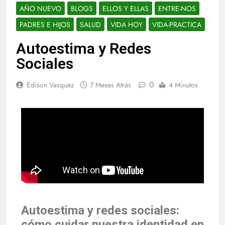
AÑO NUEVO
BLOGS
ELLOS Y ELLAS
ENTRE-NOS
PADRES E HIJOS
SALUD
VIDA HOY
VIDA-PRACTICA
Autoestima y Redes
Sociales
0
Edison Vasquez
7 Meses Atrás
4 Minutos
Autoestima y redes sociales:
cómo cuidar nuestra identidad en