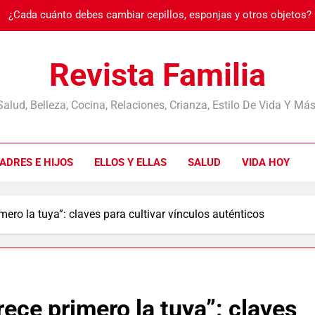
¿Cada cuánto debes cambiar cepillos, esponjas y otros objetos?
Burnout: cuando
Revista Familia
Salud, Belleza, Cocina, Relaciones, Crianza, Estilo De Vida Y Más
¿Cada cuánto debes cambiar cepillos, esponjas y otros objetos?
ADRES E HIJOS
ELLOS Y ELLAS
SALUD
VIDA HOY
Burnout: cuando
mero la tuya”: claves para cultivar vínculos auténticos
ece primero la tuya”: claves