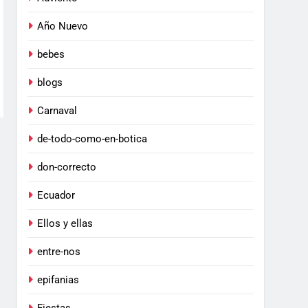
Año Nuevo
bebes
blogs
Carnaval
de-todo-como-en-botica
don-correcto
Ecuador
Ellos y ellas
entre-nos
epifanias