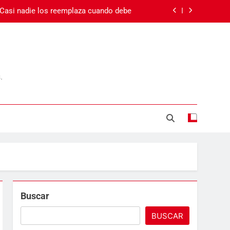
 Casi nadie los reemplaza cuando debe
 el cansancio va más allá del sueño
Carnaval en Ecuador
.
Día de la Madre
 Casi nadie los reemplaza cuando debe
 el cansancio va más allá del sueño
Carnaval en Ecuador
Buscar
BUSCAR