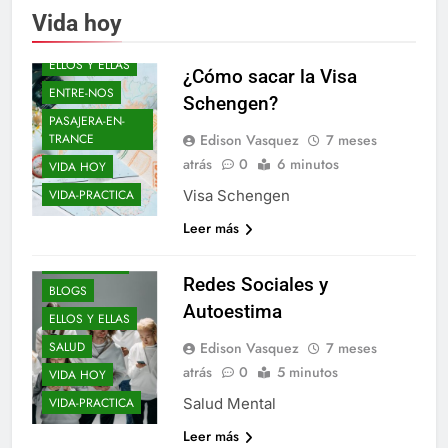
AÑO NUEVO
Vida hoy
BLOGS
ELLOS Y ELLAS
¿Cómo sacar la Visa
ENTRE-NOS
Schengen?
PASAJERA-EN-
Edison Vasquez
7 meses
TRANCE
atrás
0
6 minutos
VIDA HOY
Visa Schengen
VIDA-PRACTICA
Leer más
AÑO NUEVO
Redes Sociales y
BLOGS
Autoestima
ELLOS Y ELLAS
Edison Vasquez
7 meses
SALUD
atrás
0
5 minutos
VIDA HOY
BLOGS
Salud Mental
VIDA-PRACTICA
DE-TODO-COMO-
Leer más
EN-BOTICA