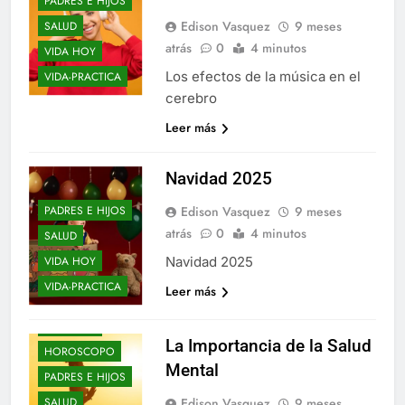
PADRES E HIJOS
Edison Vasquez
9 meses
SALUD
atrás
0
4 minutos
VIDA HOY
Los efectos de la música en el
VIDA-PRACTICA
cerebro
Leer más
Navidad 2025
BLOGS
DE-TODO-COMO-
PADRES E HIJOS
Edison Vasquez
9 meses
EN-BOTICA
atrás
0
4 minutos
SALUD
DON-CORRECTO
VIDA HOY
Navidad 2025
ELLOS Y ELLAS
VIDA-PRACTICA
Leer más
ENTRE-NOS
EPIFANIAS
La Importancia de la Salud
HOROSCOPO
Mental
PADRES E HIJOS
Edison Vasquez
9 meses
SALUD