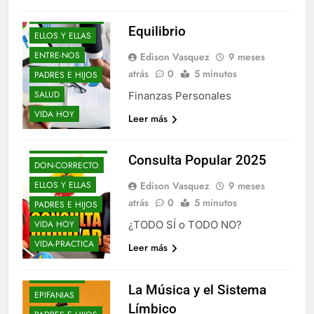
DON-CORRECTO
Equilibrio
ELLOS Y ELLAS
ENTRE-NOS
Edison Vasquez
9 meses
atrás
0
5 minutos
PADRES E HIJOS
SALUD
Finanzas Personales
VIDA HOY
Leer más
DE-TODO-COMO-
EN-BOTICA
Consulta Popular 2025
DON-CORRECTO
ELLOS Y ELLAS
Edison Vasquez
9 meses
atrás
0
5 minutos
PADRES E HIJOS
VIDA HOY
¿TODO SÍ o TODO NO?
VIDA-PRACTICA
Leer más
ELLOS Y ELLAS
ENTRE-NOS
La Música y el Sistema
EPIFANIAS
Límbico