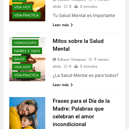
atrás
0
3 minutos
VIDA HOY
Tu Salud Mental es Importante
VIDA-PRACTICA
Leer más
BLOGS
ELLOS Y ELLAS
Mitos sobre la Salud
HOROSCOPO
Mental
PADRES E HIJOS
Edison Vasquez
9 meses
SALUD
atrás
0
3 minutos
VIDA HOY
¿La Salud Mental es para todos?
VIDA-PRACTICA
Leer más
Frases para el Día de la
Madre: Palabras que
celebran el amor
incondicional