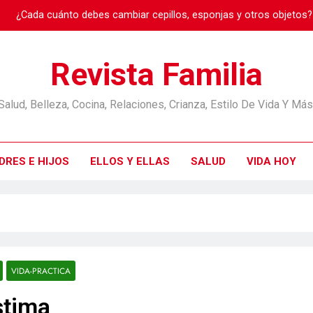
Burnout: cuando
Revista Familia
Salud, Belleza, Cocina, Relaciones, Crianza, Estilo De Vida Y Más
¿Cada cuánto debes cambiar cepillos, esponjas y otros objetos
Burnout: cuando
DRES E HIJOS
ELLOS Y ELLAS
SALUD
VIDA HOY
VIDA-PRACTICA
stima