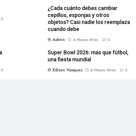
¿Cada cuánto debes cambiar
cepillos, esponjas y otros
0
objetos? Casi nadie los reemplaza
cuando debe
Admin
4 Meses Atrás
0
a
Super Bowl 2026: más que fútbol,
una fiesta mundial
Edison Vasquez
6 Meses Atrás
0
0