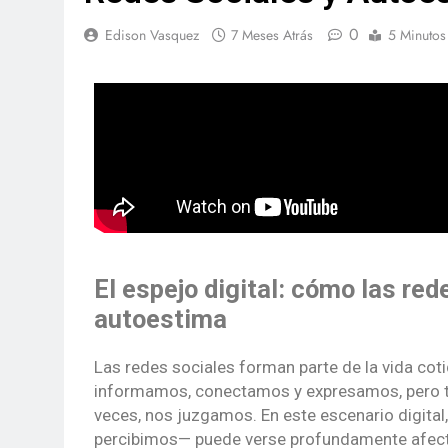
0
Edison Vasquez
7 Meses Atrás
5 Minutos
El espejo digital: cómo las red
autoestima
Las redes sociales forman parte de la vida coti
informamos, conectamos y expresamos, pero
veces, nos juzgamos. En este escenario digita
percibimos— puede verse profundamente afec