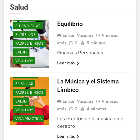
DE-TODO-COMO-
Salud
EN-BOTICA
DON-CORRECTO
Equilibrio
ELLOS Y ELLAS
ENTRE-NOS
Edison Vasquez
9 meses
atrás
0
5 minutos
PADRES E HIJOS
SALUD
Finanzas Personales
VIDA HOY
Leer más
ELLOS Y ELLAS
ENTRE-NOS
La Música y el Sistema
EPIFANIAS
Límbico
PADRES E HIJOS
Edison Vasquez
9 meses
SALUD
atrás
0
4 minutos
VIDA HOY
Los efectos de la música en el
VIDA-PRACTICA
cerebro
Leer más