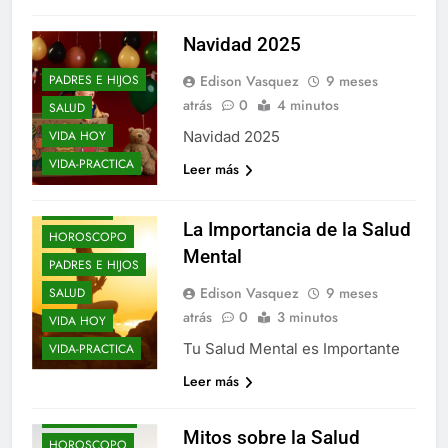
Navidad 2025
BLOGS
DE-TODO-COMO-
PADRES E HIJOS
Edison Vasquez
9 meses
EN-BOTICA
atrás
0
4 minutos
SALUD
DON-CORRECTO
VIDA HOY
Navidad 2025
ELLOS Y ELLAS
VIDA-PRACTICA
Leer más
ENTRE-NOS
EPIFANIAS
La Importancia de la Salud
HOROSCOPO
Mental
PADRES E HIJOS
Edison Vasquez
9 meses
SALUD
atrás
0
3 minutos
VIDA HOY
Tu Salud Mental es Importante
VIDA-PRACTICA
Leer más
BLOGS
ELLOS Y ELLAS
Mitos sobre la Salud
HOROSCOPO