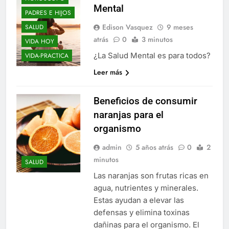
Mental
PADRES E HIJOS
Edison Vasquez
9 meses
SALUD
atrás
0
3 minutos
VIDA HOY
¿La Salud Mental es para todos?
VIDA-PRACTICA
Leer más
Beneficios de consumir
naranjas para el
organismo
admin
5 años atrás
0
2
minutos
SALUD
Las naranjas son frutas ricas en
agua, nutrientes y minerales.
Estas ayudan a elevar las
defensas y elimina toxinas
dañinas para el organismo. El