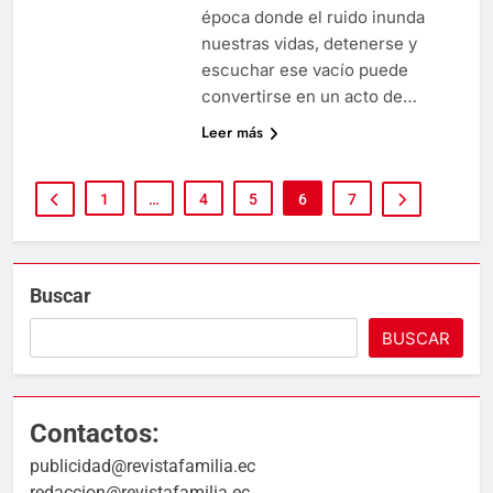
época donde el ruido inunda
nuestras vidas, detenerse y
escuchar ese vacío puede
convertirse en un acto de…
Leer más
1
…
4
5
6
7
Buscar
BUSCAR
Contactos:
publicidad@revistafamilia.ec
redaccion@revistafamilia.ec