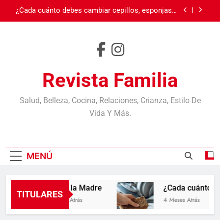
Saltar
debe
Burnout: cuando el cansancio va más allá del
al
sueño
contenido
Carnaval en Ecuador
Día de la Madre
Revista Familia
¿Cada cuánto debes cambiar cepillos, esponjas y
otros objetos? Casi nadie los reemplaza cuando
debe
Burnout: cuando el cansancio va más allá del
Salud, Belleza, Cocina, Relaciones, Crianza, Estilo De
sueño
Vida Y Más.
Carnaval en Ecuador
MENÚ
Día de la Madre
¿Cada cuánto debes
TITULARES
3 Meses Atrás
4 Meses Atrás