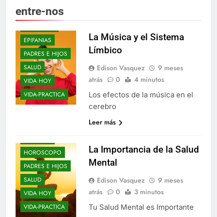
entre-nos
ELLOS Y ELLAS
ENTRE-NOS
La Música y el Sistema
EPIFANIAS
Límbico
PADRES E HIJOS
BLOGS
Edison Vasquez
9 meses
SALUD
DE-TODO-COMO-
atrás
0
4 minutos
VIDA HOY
EN-BOTICA
Los efectos de la música en el
VIDA-PRACTICA
DON-CORRECTO
cerebro
ELLOS Y ELLAS
Leer más
ENTRE-NOS
EPIFANIAS
La Importancia de la Salud
HOROSCOPO
Mental
PADRES E HIJOS
Edison Vasquez
9 meses
SALUD
atrás
0
3 minutos
VIDA HOY
Tu Salud Mental es Importante
VIDA-PRACTICA