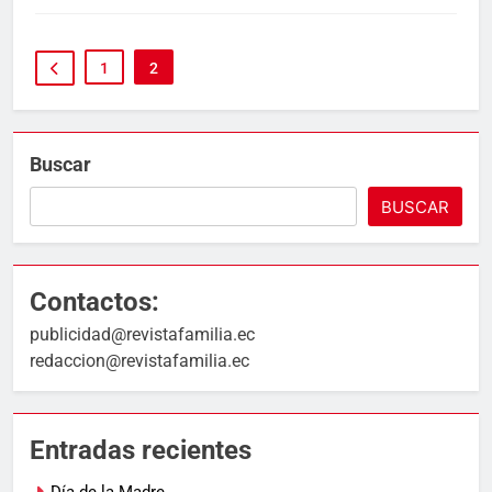
1
2
Buscar
BUSCAR
Contactos:
publicidad@revistafamilia.ec
redaccion@revistafamilia.ec
Entradas recientes
Día de la Madre