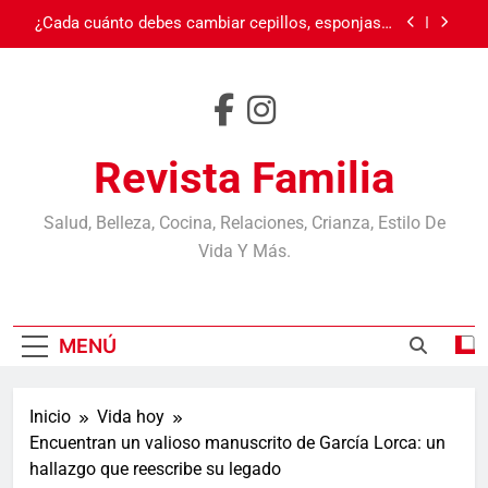
Saltar
¿Cada cuánto debes cambiar cepillos, esponjas y
al
otros objetos? Casi nadie los reemplaza cuando
debe
contenido
Burnout: cuando el cansancio va más allá del
sueño
Carnaval en Ecuador
Revista Familia
Día de la Madre
¿Cada cuánto debes cambiar cepillos, esponjas y
Salud, Belleza, Cocina, Relaciones, Crianza, Estilo De
otros objetos? Casi nadie los reemplaza cuando
Vida Y Más.
debe
Burnout: cuando el cansancio va más allá del
sueño
Carnaval en Ecuador
MENÚ
Inicio
Vida hoy
Encuentran un valioso manuscrito de García Lorca: un
hallazgo que reescribe su legado