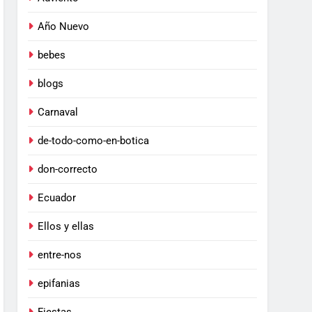
Año Nuevo
bebes
blogs
Carnaval
de-todo-como-en-botica
don-correcto
Ecuador
Ellos y ellas
entre-nos
epifanias