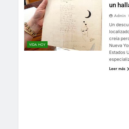
un hal
Admin
Un descub
localizad
creía per
VIDA HOY
Nueva Yor
Estados U
especiali
Leer más