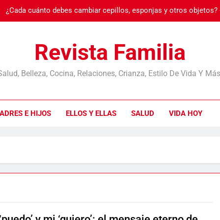
¿Cada cuánto debes cambiar cepillos, esponjas y otros objetos?
Burnout: cuando
Revista Familia
Salud, Belleza, Cocina, Relaciones, Crianza, Estilo De Vida Y Más
¿Cada cuánto debes cambiar cepillos, esponjas y otros objetos?
ADRES E HIJOS
ELLOS Y ELLAS
SALUD
VIDA HOY
Burnout: cuando
‘puedo’ y mi ‘quiero’: el mensaje eterno de