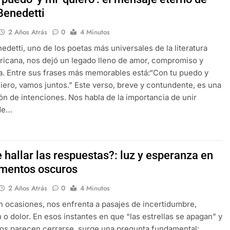
Benedetti
2 Años Atrás
0
4 Minutos
edetti, uno de los poetas más universales de la literatura
ricana, nos dejó un legado lleno de amor, compromiso y
. Entre sus frases más memorables está:“Con tu puedo y
iero, vamos juntos.” Este verso, breve y contundente, es una
ón de intenciones. Nos habla de la importancia de unir
 de…
 hallar las respuestas?: luz y esperanza en
mentos oscuros
2 Años Atrás
0
4 Minutos
en ocasiones, nos enfrenta a pasajes de incertidumbre,
 o dolor. En esos instantes en que “las estrellas se apagan” y
os parecen cerrarse, surge una pregunta fundamental: