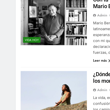
Mario 
Admin
Mario Ben
latinoame
esperanza
VIDA HOY
con mi qu
declaraci
fuerzas,
Leer más
¿Dónde
los mo
Admin
La vida, 
confusión
los camin