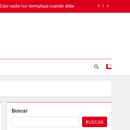
 Casi nadie los reemplaza cuando debe
 el cansancio va más allá del sueño
Carnaval en Ecuador
.
Día de la Madre
 Casi nadie los reemplaza cuando debe
 el cansancio va más allá del sueño
Carnaval en Ecuador
Buscar
BUSCAR