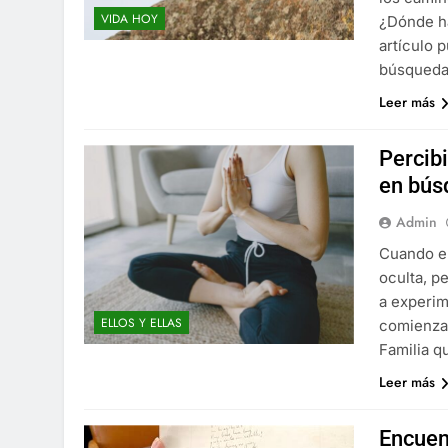
VIDA HOY
¿Dónde ha
artículo 
búsqueda 
Leer más
Percibi
en bús
Admin
Cuando el
oculta, p
a experim
ELLOS Y ELLAS
comienza 
Familia q
Leer más
Encuen