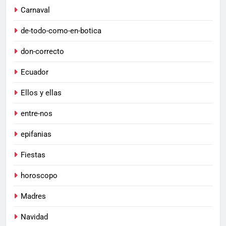
Carnaval
de-todo-como-en-botica
don-correcto
Ecuador
Ellos y ellas
entre-nos
epifanias
Fiestas
horoscopo
Madres
Navidad