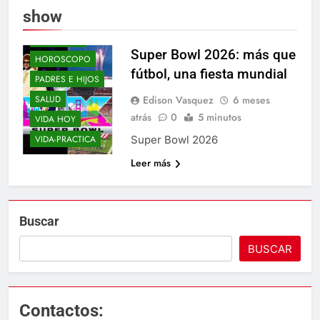
show
ELLOS Y ELLAS
ENTRE-NOS
Super Bowl 2026: más que
HOROSCOPO
fútbol, una fiesta mundial
PADRES E HIJOS
Edison Vasquez
6 meses
SALUD
atrás
0
5 minutos
VIDA HOY
Super Bowl 2026
VIDA-PRACTICA
Leer más
Buscar
BUSCAR
Contactos: