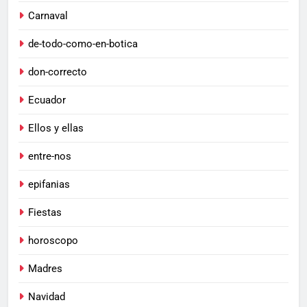
Carnaval
de-todo-como-en-botica
don-correcto
Ecuador
Ellos y ellas
entre-nos
epifanias
Fiestas
horoscopo
Madres
Navidad