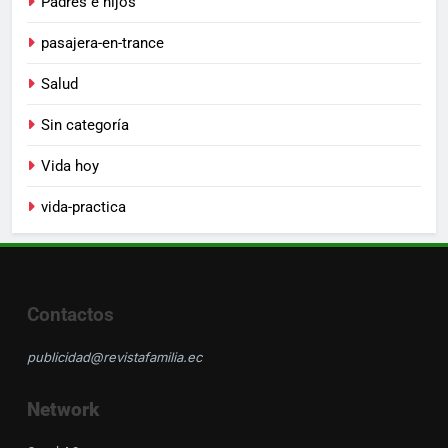
Padres e hijos
pasajera-en-trance
Salud
Sin categoría
Vida hoy
vida-practica
Contactos
publicidad@revistafamilia.ec
Network