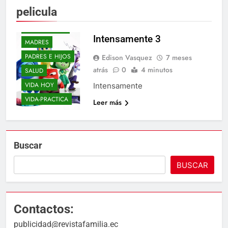
pelicula
BEBES
BLOGS
ELLOS Y ELLAS
Intensamente 3
MADRES
PADRES E HIJOS
Edison Vasquez
7 meses
atrás
0
4 minutos
SALUD
VIDA HOY
Intensamente
VIDA-PRACTICA
Leer más
Buscar
BUSCAR
Contactos:
publicidad@revistafamilia.ec