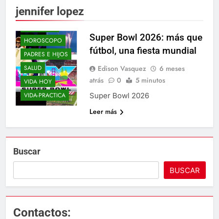
jennifer lopez
ELLOS Y ELLAS
ENTRE-NOS
Super Bowl 2026: más que
HOROSCOPO
fútbol, una fiesta mundial
PADRES E HIJOS
Edison Vasquez
6 meses
SALUD
atrás
0
5 minutos
VIDA HOY
Super Bowl 2026
VIDA-PRACTICA
Leer más
Buscar
BUSCAR
Contactos: