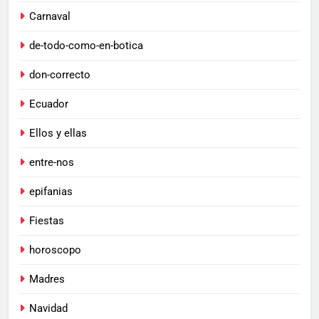
Carnaval
de-todo-como-en-botica
don-correcto
Ecuador
Ellos y ellas
entre-nos
epifanias
Fiestas
horoscopo
Madres
Navidad