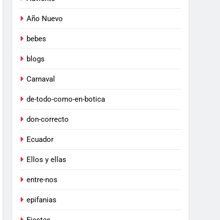
Año Nuevo
bebes
blogs
Carnaval
de-todo-como-en-botica
don-correcto
Ecuador
Ellos y ellas
entre-nos
epifanias