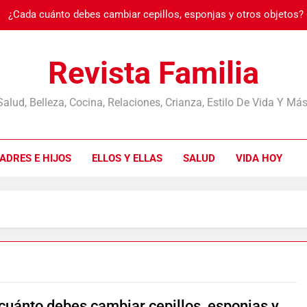
¿Cada cuánto debes cambiar cepillos, esponjas y otros objetos?
Burnout: cuando
Revista Familia
Salud, Belleza, Cocina, Relaciones, Crianza, Estilo De Vida Y Más
¿Cada cuánto debes cambiar cepillos, esponjas y otros objetos?
ADRES E HIJOS
ELLOS Y ELLAS
SALUD
VIDA HOY
Burnout: cuando
cuánto debes cambiar cepillos, esponjas y