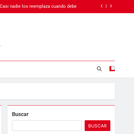
 Casi nadie los reemplaza cuando debe
 el cansancio va más allá del sueño
Carnaval en Ecuador
.
Día de la Madre
 Casi nadie los reemplaza cuando debe
 el cansancio va más allá del sueño
Carnaval en Ecuador
Buscar
BUSCAR