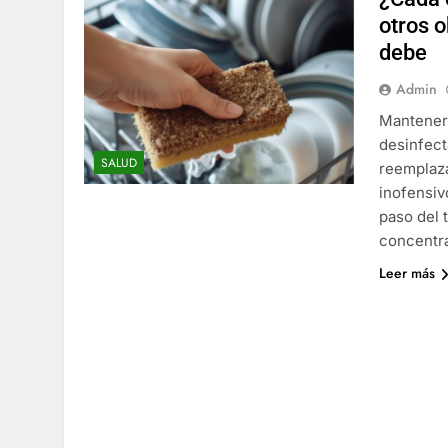
otros 
debe
Admin
Mantener 
desinfec
SALUD
reemplaza
inofensiv
paso del 
concentra
Leer más