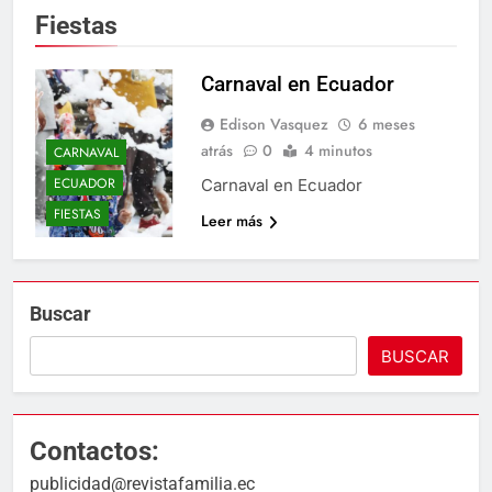
Fiestas
Carnaval en Ecuador
Edison Vasquez
6 meses
atrás
0
4 minutos
CARNAVAL
ECUADOR
Carnaval en Ecuador
FIESTAS
Leer más
Buscar
BUSCAR
Contactos:
publicidad@revistafamilia.ec