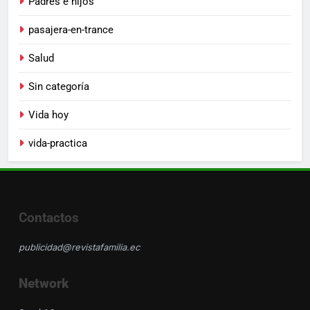
Padres e hijos
pasajera-en-trance
Salud
Sin categoría
Vida hoy
vida-practica
Contactos
publicidad@revistafamilia.ec
Network