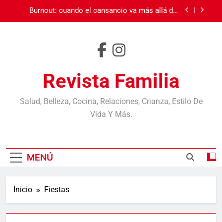
Saltar
debe
Burnout: cuando el cansancio va más allá del
al
sueño
contenido
Carnaval en Ecuador
Día de la Madre
Revista Familia
¿Cada cuánto debes cambiar cepillos, esponjas y
otros objetos? Casi nadie los reemplaza cuando
debe
Burnout: cuando el cansancio va más allá del
Salud, Belleza, Cocina, Relaciones, Crianza, Estilo De
sueño
Vida Y Más.
Carnaval en Ecuador
MENÚ
Inicio
Fiestas