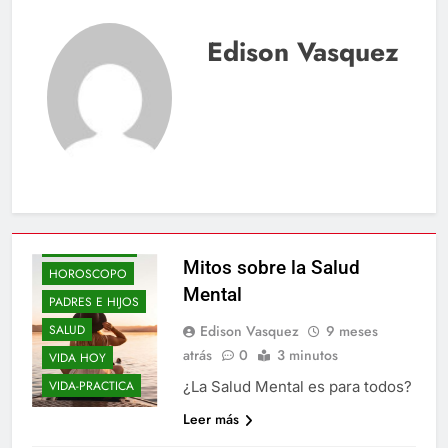
Edison Vasquez
BLOGS
ELLOS Y ELLAS
Mitos sobre la Salud
HOROSCOPO
Mental
PADRES E HIJOS
Edison Vasquez
9 meses
SALUD
atrás
0
3 minutos
VIDA HOY
¿La Salud Mental es para todos?
VIDA-PRACTICA
Leer más