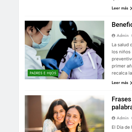
Leer más
Benefi
Admin
La salud 
los niños
preventiv
primer añ
recalca l
PADRES E HIJOS
Leer más
Frases 
palabr
Admin
El Día de