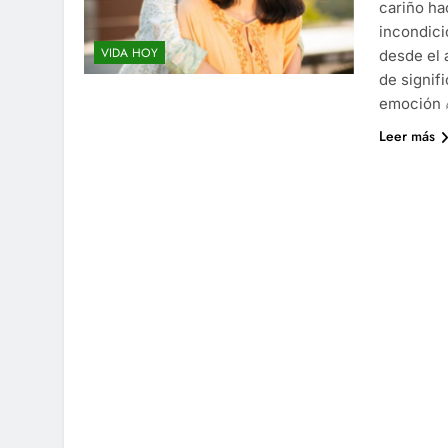
cariño ha
incondici
VIDA HOY
desde el 
de signif
emoción
Leer más