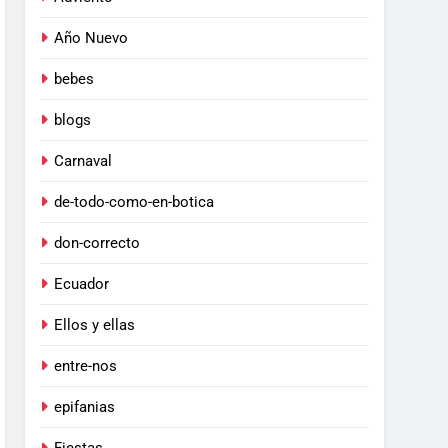
Año Nuevo
bebes
blogs
Carnaval
de-todo-como-en-botica
don-correcto
Ecuador
Ellos y ellas
entre-nos
epifanias