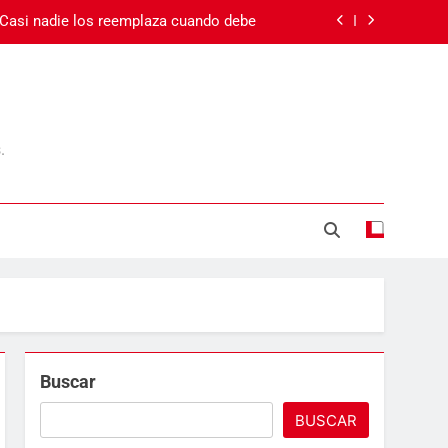
 Casi nadie los reemplaza cuando debe
 el cansancio va más allá del sueño
Carnaval en Ecuador
.
Día de la Madre
 Casi nadie los reemplaza cuando debe
 el cansancio va más allá del sueño
Carnaval en Ecuador
Buscar
BUSCAR