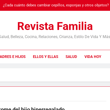
¿Cada cuánto debes cambiar cepillos, esponjas y otros objetos?
Burnout: cuando
Revista Familia
Salud, Belleza, Cocina, Relaciones, Crianza, Estilo De Vida Y Más
¿Cada cuánto debes cambiar cepillos, esponjas y otros objetos?
ADRES E HIJOS
ELLOS Y ELLAS
SALUD
VIDA HOY
Burnout: cuando
rome del hijo hiperregalado