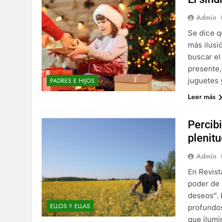
Admin
Se dice q
más ilusi
buscar el
presente,
juguetes 
PADRES E HIJOS
Leer más
Percib
plenitu
Admin
En Revista
poder de 
deseos”. 
ELLOS Y ELLAS
profundos
que ilumi