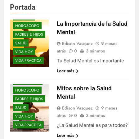
Portada
ENTRE-NOS
EPIFANIAS
La Importancia de la Salud
HOROSCOPO
Mental
PADRES E HIJOS
Edison Vasquez
9 meses
SALUD
atrás
0
3 minutos
VIDA HOY
Tu Salud Mental es Importante
VIDA-PRACTICA
Leer más
BLOGS
ELLOS Y ELLAS
Mitos sobre la Salud
HOROSCOPO
Mental
PADRES E HIJOS
Edison Vasquez
9 meses
SALUD
atrás
0
3 minutos
VIDA HOY
¿La Salud Mental es para todos?
VIDA-PRACTICA
Leer más